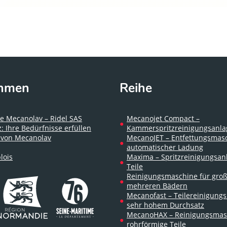
ehmen
Reihe
e Mecanolav – Ridel SAS
Mecanojet Compact –
: Ihre Bedürfnisse erfüllen
Kammerspritzreinigungsanla
 von Mecanolav
MecanoJET – Entfettungsmas
automatischer Ladung
lois
Maxima – Spritzreinigungsan
Teile
Reinigungsmaschine für groß
mehreren Bädern
Mecanofast – Teilereinigung
sehr hohem Durchsatz
MecanoHAX – Reinigungsmas
rohrförmige Teile