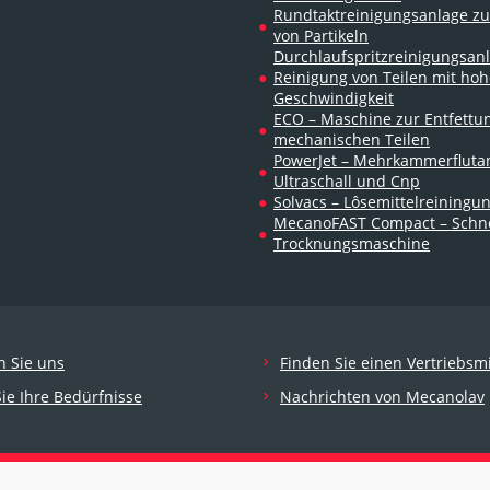
Rundtaktreinigungsanlage zu
von Partikeln
Durchlaufspritzreinigungsanl
Reinigung von Teilen mit hoh
Geschwindigkeit
ECO – Maschine zur Entfettu
mechanischen Teilen
PowerJet – Mehrkammerfluta
Ultraschall und Cnp
Solvacs – Lôsemittelreiningu
MecanoFAST Compact – Schn
Trocknungsmaschine
n Sie uns
Finden Sie einen Vertriebsmi
Sie Ihre Bedürfnisse
Nachrichten von Mecanolav