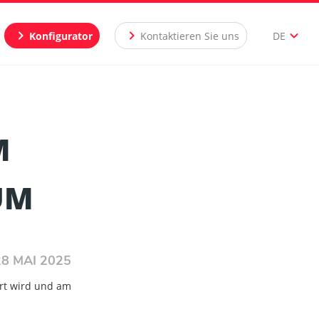
chevron_right
chevron_right
expand_more
Konfigurator
Kontaktieren Sie uns
DE
M
UM
28 MAI 2025
rt wird und am