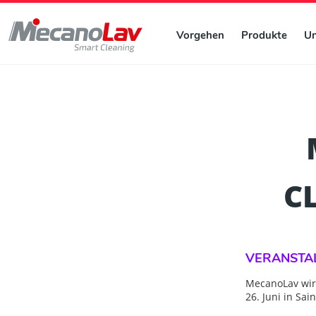
Vorgehen
Produkte
U
C
VERANSTA
MecanoLav wir
26. Juni in Sai