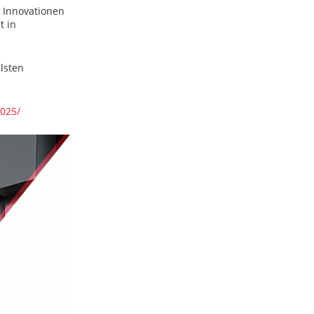
n Innovationen
t in
lsten
025/