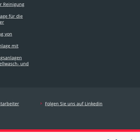
r Reinigung
age für die
er
ng von
nlage mit
ngsanlagen
ellwasch- und
tarbeiter
Folgen Sie uns auf Linkedin